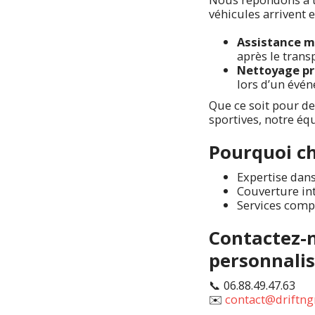
véhicules arrivent 
Assistance 
après le trans
Nettoyage pr
lors d’un évé
Que ce soit pour de
sportives, notre éq
Pourquoi cho
Expertise dans
Couverture int
Services com
Contactez-
personnalis
📞 06.88.49.47.63
✉️
contact@driftng