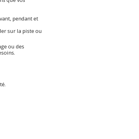
vant, pendant et
ler sur la piste ou
nage ou des
esoins.
té.